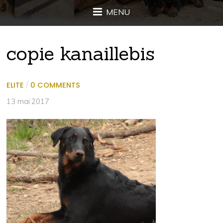
MENU
copie kanaillebis
ELITE
/
0 COMMENTS
13 mai 2017